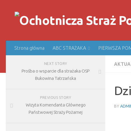
Strona główna
ABC STRAŻAKA
PIERWSZA PO
AKTUA
NEXT STORY
Prośba o wsparcie dla strażaka OSP
Bukowina Tatrzańska
Dz
PREVIOUS STORY
Wizyta Komendanta Głównego
BY
ADMI
Państwowej Straży Pożarnej