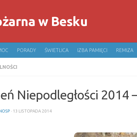
MOC
PORADY
ŚWIETLICA
IZBA PAMIĘCI
REMIZA
LNOŚCI
ień Niepodległości 2014 
NOSP
·
13 LISTOPADA 2014