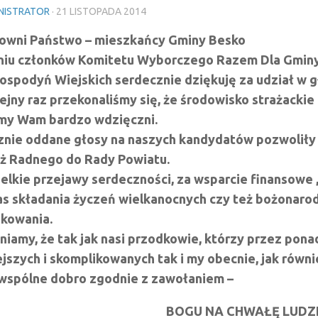
NISTRATOR
·
21 LISTOPADA 2014
wni Państwo – mieszkańcy Gminy Besko
niu członków Komitetu Wyborczego Razem Dla Gminy
ospodyń Wiejskich serdecznie dziękuję za udział w
lejny raz przekonaliśmy się, że środowisko strażackie
my Wam bardzo wdzięczni.
cznie oddane głosy na naszych kandydatów pozwoliły 
ż Radnego do Rady Powiatu.
elkie przejawy serdeczności, za wsparcie finansowe
s składania życzeń wielkanocnych czy też bożonaro
kowania.
iamy, że tak jak nasi przodkowie, którzy przez ponad
ejszych i skomplikowanych tak i my obecnie, jak równi
wspólne dobro zgodnie z zawołaniem –
BOGU NA CHWAŁĘ LUDZI