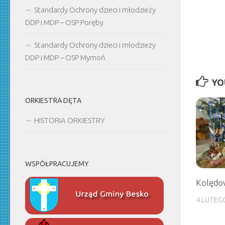
Standardy Ochrony dzieci i młodzieży
DDP i MDP – OSP Poręby
Standardy Ochrony dzieci i młodzieży
DDP i MDP – OSP Mymoń
YO
ORKIESTRA DĘTA
HISTORIA ORKIESTRY
WSPÓŁPRACUJEMY
Kolędo
4 LUTEG