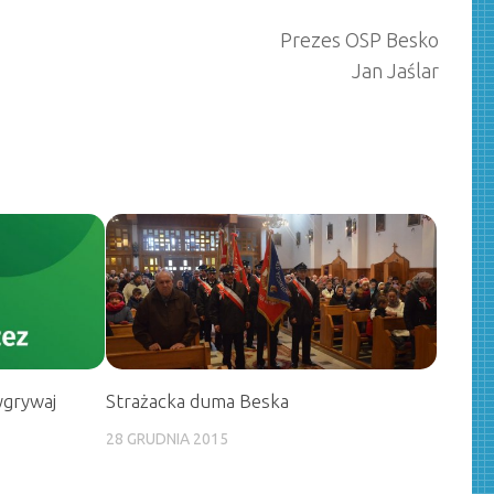
Prezes OSP Besko
Jan Jaślar
ygrywaj
Strażacka duma Beska
28 GRUDNIA 2015