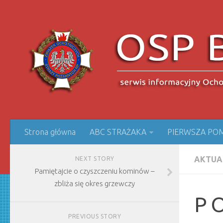
Strona główna
ABC STRAŻAKA
PIERWSZA PO
AKTUA
NEXT STORY
Pamiętajcie o czyszczeniu kominów –
zbliża się okres grzewczy
P O
PREVIOUS STORY