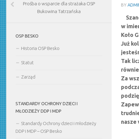
Prośba o wsparcie dla strażaka OSP
BY
ADMI
Bukowina Tatrzańska
Szano
w imie
Koło G
OSP BESKO
Już ko
Historia OSP Besko
jesteś
Tak li
Statut
równie
Zarząd
Za wsz
podcza
podzię
STANDARDY OCHRONY DZIECI I
Zapewn
MŁODZIEŻY DDP I MDP
trudni
nasze 
Standardy Ochrony dzieci i młodzieży
DDP i MDP – OSP Besko