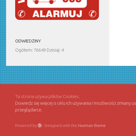
ODWIEDZINY
Ogółem: 76649 Dzisiaj: 4
Ta strona używa plików Cookies.
Dowiedz się więcej o celu ich używania i możliwości zmiany 
przeglądarce.
Powered by
- Designed with the
Hueman theme