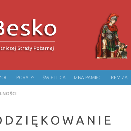
MOC
PORADY
ŚWIETLICA
IZBA PAMIĘCI
REMIZA
LNOŚCI
 D Z I Ę K O W A N I E